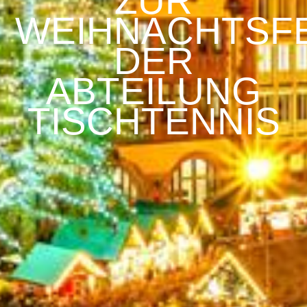
ZUR
WEIHNACHTSF
DER
ABTEILUNG
TISCHTENNIS