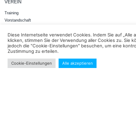
VEREIN
Training
Vorstandschaft
Gesamtspielplan
Diese Internetseite verwendet Cookies. Indem Sie auf „Alle 
Sponsoren
klicken, stimmen Sie der Verwendung aller Cookies zu. Sie 
Chronik
jedoch die "Cookie-Einstellungen" besuchen, um eine kontrol
Zustimmung zu erteilen.
MANNSCHAFTEN
Cookie-Einstellungen
Alle akzeptieren
1. Herren
2. Herren
3. Herren
4. Herren
5. Herren
1. Jugend
2. Jugend
3. Jugend
INFORMATIONEN